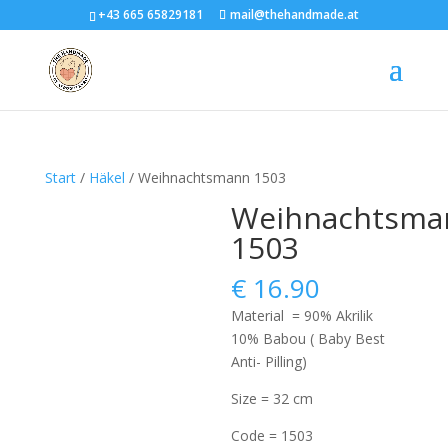
+43 665 65829181
mail@thehandmade.at
Start
/
Häkel
/ Weihnachtsmann 1503
Weihnachtsma
1503
€
16.90
Material = 90% Akrilik
10% Babou ( Baby Best
Anti- Pilling)
Size = 32 cm
Code = 1503