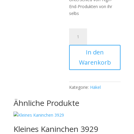
End-Produkten von ihr
selbs
Teddybär
Sclüsselanhänger
730
In den
(Stück
)
Warenkorb
Menge
Kategorie:
Häkel
Ähnliche Produkte
Kleines Kaninchen 3929