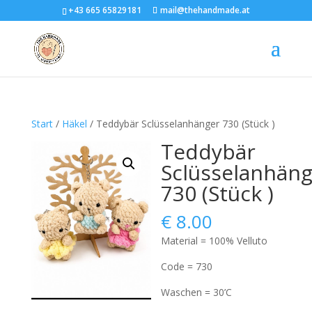
+43 665 65829181
mail@thehandmade.at
Start
/
Häkel
/ Teddybär Sclüsselanhänger 730 (Stück )
Teddybär
Sclüsselanhän
730 (Stück )
€
8.00
Material = 100% Velluto
Code = 730
Waschen = 30’C