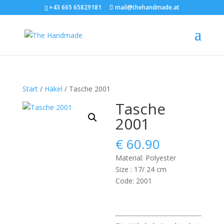
+43 665 65829181
mail@thehandmade.at
Start
/
Häkel
/ Tasche 2001
Tasche
2001
€
60.90
Material: Polyester
Size : 17/ 24 cm
Code: 2001