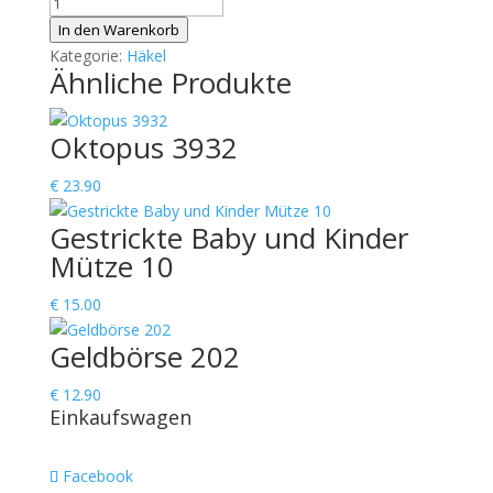
Schnullerkette
913
In den Warenkorb
(Stück
Kategorie:
Häkel
Ähnliche Produkte
)
Menge
Oktopus 3932
€
23.90
Gestrickte Baby und Kinder
Mütze 10
€
15.00
Geldbörse 202
€
12.90
Einkaufswagen
Facebook