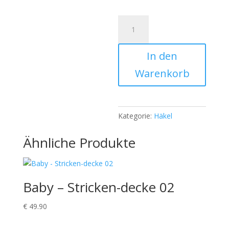
Schlüsselanhänger
erdbeer
709
In den
Menge
Warenkorb
Kategorie:
Häkel
Ähnliche Produkte
Baby – Stricken-decke 02
€
49.90