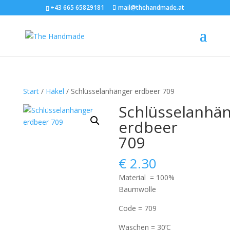
+43 665 65829181
mail@thehandmade.at
Start
/
Häkel
/ Schlüsselanhänger erdbeer 709
Schlüsselanhä
erdbeer
709
€
2.30
Material = 100%
Baumwolle
Code = 709
Waschen = 30’C