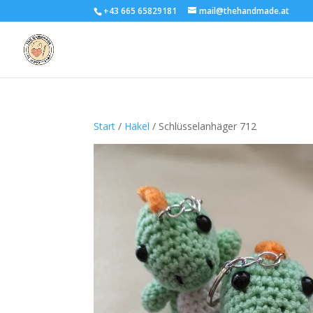
+43 665 65829181
mail@thehandmade.at
Start
/
Häkel
/ Schlüsselanhäger 712