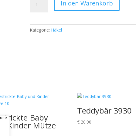
In den Warenkorb
(εσαρπα
)
1961
Menge
Kategorie:
Häkel
Teddybär 3930
strickte Baby
€
20.90
d Kinder Mütze