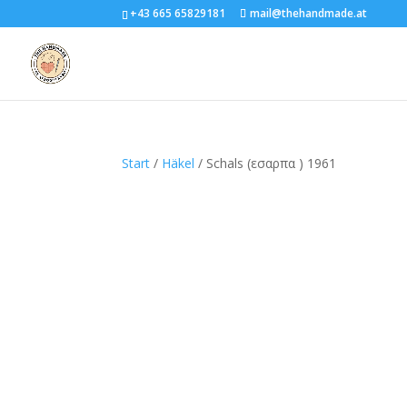
+43 665 65829181
mail@thehandmade.at
Start
/
Häkel
/ Schals (εσαρπα ) 1961