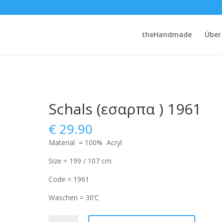
theHandmade
Über
Schals (εσαρπα ) 1961
€
29.90
Material = 100% Acryl
Size = 199 / 107 cm
Code = 1961
Waschen = 30’C
Schals