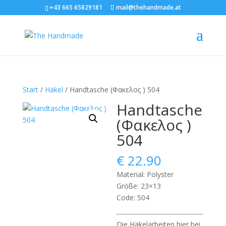
+43 665 65829181
mail@thehandmade.at
Start
/
Häkel
/ Handtasche (Φακελος ) 504
Handtasche
(Φακελος )
504
€
22.90
Material: Polyster
Größe: 23×13
Code: 504
Die Häkelarbeiten hier bei