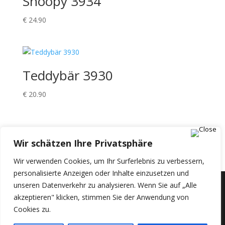
Snoopy 3934
€
24.90
Teddybär 3930
€
20.90
Einkaufswagen
Wir schätzen Ihre Privatsphäre
Wir verwenden Cookies, um Ihr Surferlebnis zu verbessern,
personalisierte Anzeigen oder Inhalte einzusetzen und
unseren Datenverkehr zu analysieren. Wenn Sie auf „Alle
akzeptieren" klicken, stimmen Sie der Anwendung von
© 2024 The Handmade © 2024 | +43 665 65829181 |
Cookies zu.
+30 694 923 0704
Eberhard-Fugger Straße 14/28, Salzburg 5020, AT